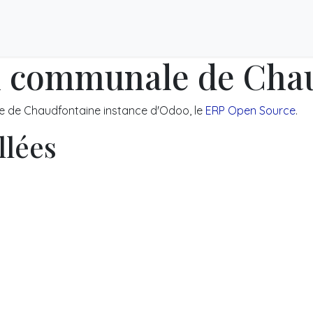
iller à Chaudfontaine
Jobs d'étudiants
n communale de Cha
le de Chaudfontaine instance d'Odoo, le
ERP Open Source
.
llées