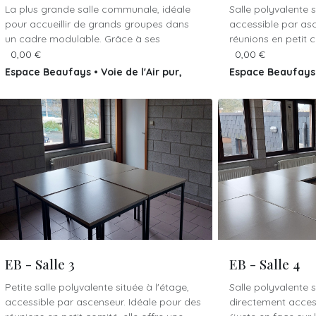
La plus grande salle communale, idéale
Salle polyvalente s
pour accueillir de grands groupes dans
accessible par asc
un cadre modulable. Grâce à ses
réunions en petit 
nombreuses configurations possibles, elle
d’ateliers, elle of
0,00
€
0,00
€
s’adapte aussi bien aux réunions qu’aux
et agréable. Un évi
Espace Beaufays
•
Voie de l'Air pur,
Espace Beaufay
événements festifs. Dotée d’un espace
pour le nettoyage
227
227
•
Belgique
cuisine et d’un comptoir, elle permet
mains, et un table
d’organiser des réceptions en toute
pour faciliter les 
convivialité. Elle dispose également d’un
présentations.
système de projection et d’une cloison
amovible permettant de diviser l’espace
Bâtiment :
Espace
selon les besoins.
Adresse :
Voie de l
BEAUFAYS
Bâtiment :
Espace Beaufays.
Adresse :
Voie de l'Air pur, 227 4052
BEAUFAYS
EB - Salle 3
EB - Salle 4
Petite salle polyvalente située à l'étage,
Salle polyvalente s
accessible par ascenseur. Idéale pour des
directement access