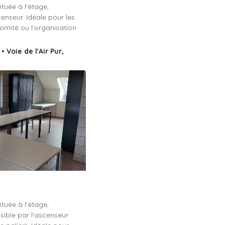
ituée à l'étage,
enseur. Idéale pour les
comité ou l’organisation
fre un cadre fonctionnel
er est à disposition
s
•
Voie de l'Air Pur,
 du matériel ou des
au blanc est sur place
échanges et
 Beaufays.
'Air pur, 227 4052
ituée à l'étage,
ible par l'ascenseur